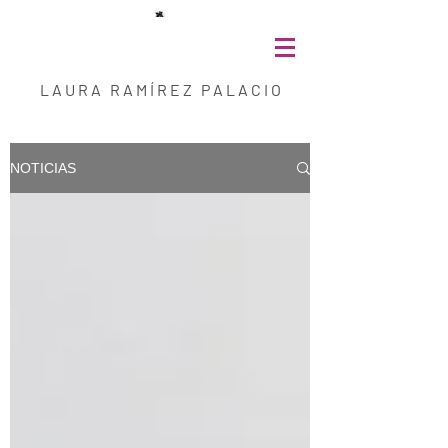
L A U R A R A M Í R E Z P A L A C I O
NOTICIAS