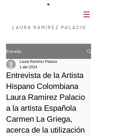
L A U R A R A M Í R E Z P A L A C I O
Entrada
Laura Ramírez Palacio
1 abr 2024
Entrevista de la Artista
Hispano Colombiana
Laura Ramirez Palacio
a la artista Española
Carmen La Griega,
acerca de la utilización